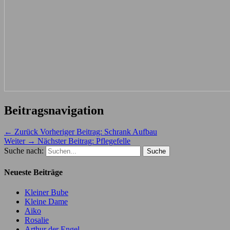
Beitragsnavigation
← Zurück
Vorheriger Beitrag:
Schrank Aufbau
Weiter →
Nächster Beitrag:
Pflegefelle
Suche nach:
Neueste Beiträge
Kleiner Bube
Kleine Dame
Aiko
Rosalie
Arthur der Engel