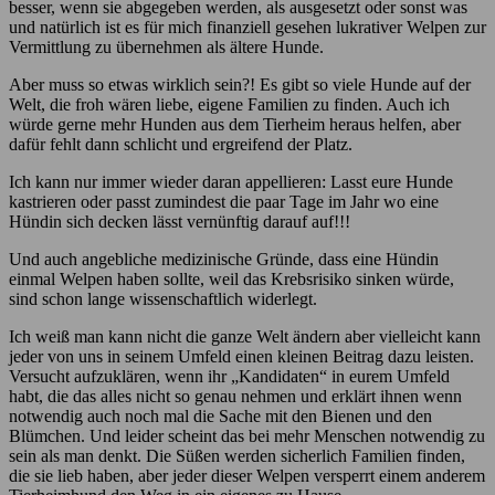
besser, wenn sie abgegeben werden, als ausgesetzt oder sonst was
und natürlich ist es für mich finanziell gesehen lukrativer Welpen zur
Vermittlung zu übernehmen als ältere Hunde.
Aber muss so etwas wirklich sein?! Es gibt so viele Hunde auf der
Welt, die froh wären liebe, eigene Familien zu finden. Auch ich
würde gerne mehr Hunden aus dem Tierheim heraus helfen, aber
dafür fehlt dann schlicht und ergreifend der Platz.
Ich kann nur immer wieder daran appellieren: Lasst eure Hunde
kastrieren oder passt zumindest die paar Tage im Jahr wo eine
Hündin sich decken lässt vernünftig darauf auf!!!
Und auch angebliche medizinische Gründe, dass eine Hündin
einmal Welpen haben sollte, weil das Krebsrisiko sinken würde,
sind schon lange wissenschaftlich widerlegt.
Ich weiß man kann nicht die ganze Welt ändern aber vielleicht kann
jeder von uns in seinem Umfeld einen kleinen Beitrag dazu leisten.
Versucht aufzuklären, wenn ihr „Kandidaten“ in eurem Umfeld
habt, die das alles nicht so genau nehmen und erklärt ihnen wenn
notwendig auch noch mal die Sache mit den Bienen und den
Blümchen. Und leider scheint das bei mehr Menschen notwendig zu
sein als man denkt. Die Süßen werden sicherlich Familien finden,
die sie lieb haben, aber jeder dieser Welpen versperrt einem anderem