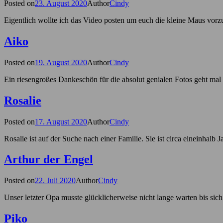
Posted on
23. August 2020
Author
Cindy
Eigentlich wollte ich das Video posten um euch die kleine Maus vorzust
Aiko
Posted on
19. August 2020
Author
Cindy
Ein riesengroßes Dankeschön für die absolut genialen Fotos geht ma
Rosalie
Posted on
17. August 2020
Author
Cindy
Rosalie ist auf der Suche nach einer Familie. Sie ist circa eineinhal
Arthur der Engel
Posted on
22. Juli 2020
Author
Cindy
Unser letzter Opa musste glücklicherweise nicht lange warten bis sich 
Piko