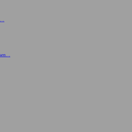
en…
lesen…