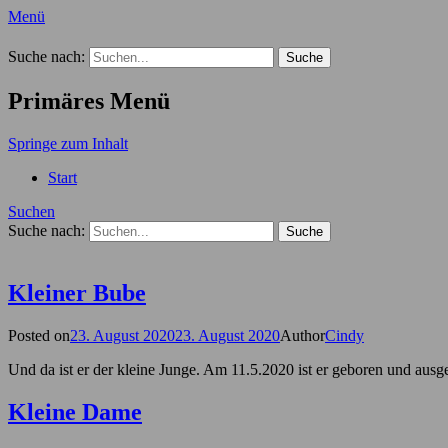
Menü
Der Hundekindergarten Blog
Suche nach:
Primäres Menü
Springe zum Inhalt
Start
Suchen
Suche nach:
Kleiner Bube
Posted on
23. August 2020
23. August 2020
Author
Cindy
Und da ist er der kleine Junge. Am 11.5.2020 ist er geboren und aus
Kleine Dame