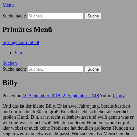
Menü
Der Hundekindergarten Blog
Suche nach:
Primäres Menü
Springe zum Inhalt
Start
Suchen
Suche nach:
Billy
Posted on
22. September 2018
22. September 2018
Author
Cindy
Und das ist der kleine Billy. Er ist zwei Jahre jung, bereits kastriert
und nur reichlich 30 cm groß. Er selbst sieht sich eher als ziemlich
großen Hund. D.h. er ist recht selbstbewusst und weiß genau was er
will und was er nicht will. Mit den anderen Hunden kommt er gut
klar wobei er auch keine Probleme hat deutlich größeren Hunden zu
zeigen wenn ihm etwas nicht passt. Wir suchen also Menschen die